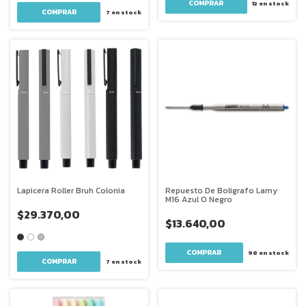
COMPRAR
12
en stock
COMPRAR
7
en stock
Lapicera Roller Bruh Colonia
Repuesto De Boligrafo Lamy
M16 Azul O Negro
$29.370,00
$13.640,00
98
en stock
COMPRAR
7
en stock