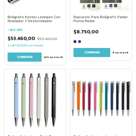
Boligrafo Kontec Levelpen Con
Repuesto Para BolÌgrafo Parker
Nivelador Y Destornillador
Punta Media
-
10
%
OFF
$8.750,00
$53.460,00
$59.400,00
3
x
$17.820,00
sin interés
COMPRAR
9
en stock
235
en stock