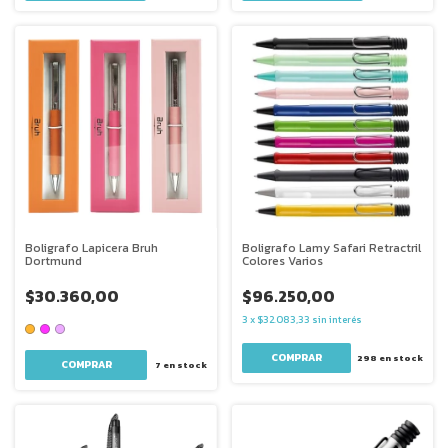
Boligrafo Lapicera Bruh
Boligrafo Lamy Safari Retractril
Dortmund
Colores Varios
$30.360,00
$96.250,00
3
x
$32.083,33
sin interés
298
en stock
COMPRAR
7
en stock