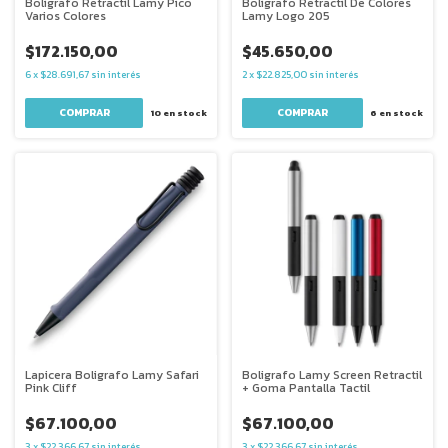
Boligrafo Retractil Lamy Pico
Boligrafo Retractil De Colores
Varios Colores
Lamy Logo 205
$172.150,00
$45.650,00
6
x
$28.691,67
sin interés
2
x
$22.825,00
sin interés
10
en stock
6
en stock
Lapicera Boligrafo Lamy Safari
Boligrafo Lamy Screen Retractil
Pink Cliff
+ Goma Pantalla Tactil
$67.100,00
$67.100,00
3
x
$22.366,67
sin interés
3
x
$22.366,67
sin interés