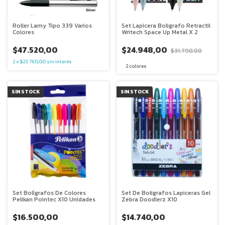
Roller Lamy Tipo 339 Varios
Set Lapicera Boligrafo Retractil
Colores
Writech Space Up Metal X 2
$47.520,00
$24.948,00
$31.790,00
2
x
$23.760,00
sin interés
2 colores
SIN STOCK
SIN STOCK
Set BolÌgrafos De Colores
Set De Boligrafos Lapiceras Gel
Pelikan Pointec X10 Unidades
Zebra Doodlerz X10
$16.500,00
$14.740,00