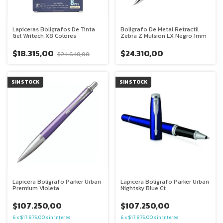
Lapiceras Boligrafos De Tinta
Boligrafo De Metal Retractil
Gel Writech X8 Colores
Zebra Z Mulsion LX Negro 1mm
$18.315,00
$24.310,00
$24.640,00
SIN STOCK
SIN STOCK
Lapicera Boligrafo Parker Urban
Lapicera Boligrafo Parker Urban
Premium Violeta
Nightsky Blue Ct
$107.250,00
$107.250,00
6
x
$17.875,00
sin interés
6
x
$17.875,00
sin interés