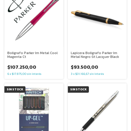
Boligrafo Parker Im Metal Cool
Lapicera Boligrafo Parker Im
Magenta Ct
Metal Negro Gt Lacquer Black
$107.250,00
$93.500,00
6
x
$17.875,00
sin interés
3
x
$31.166,67
sin interés
SIN STOCK
SIN STOCK