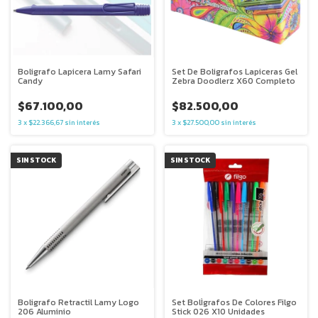
Boligrafo Lapicera Lamy Safari
Set De Boligrafos Lapiceras Gel
Candy
Zebra Doodlerz X60 Completo
$67.100,00
$82.500,00
3
x
$22.366,67
sin interés
3
x
$27.500,00
sin interés
SIN STOCK
SIN STOCK
Boligrafo Retractil Lamy Logo
Set BolÌgrafos De Colores Filgo
206 Aluminio
Stick 026 X10 Unidades