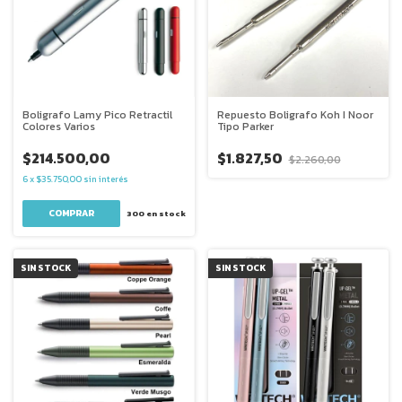
Boligrafo Lamy Pico Retractil
Repuesto Boligrafo Koh I Noor
Colores Varios
Tipo Parker
$214.500,00
$1.827,50
$2.260,00
6
x
$35.750,00
sin interés
300
en stock
SIN STOCK
SIN STOCK