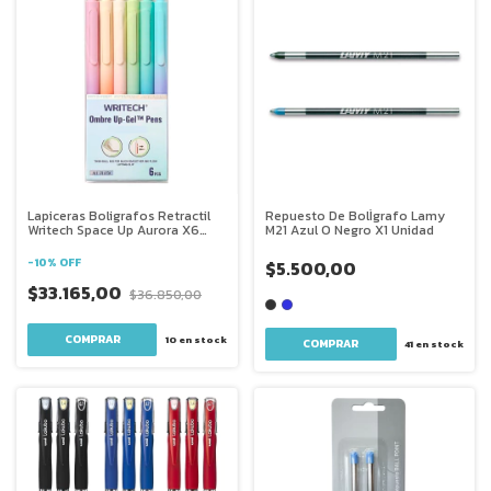
Lapiceras Boligrafos Retractil
Repuesto De BolÌgrafo Lamy
Writech Space Up Aurora X6
M21 Azul O Negro X1 Unidad
Colores
-
10
%
OFF
$5.500,00
$33.165,00
$36.850,00
10
en stock
COMPRAR
41
en stock