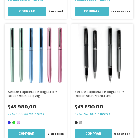
1
en stock
293
en stock
Set De Lapiceras Boligrafo Y
Set De Lapiceras Boligrafo Y
Roller Bruh Leipzig
Roller Bruh Frankfurt
$45.980,00
$43.890,00
2
x
$22.990,00
sin interés
2
x
$21.945,00
sin interés
COMPRAR
COMPRAR
9
en stock
8
en stock