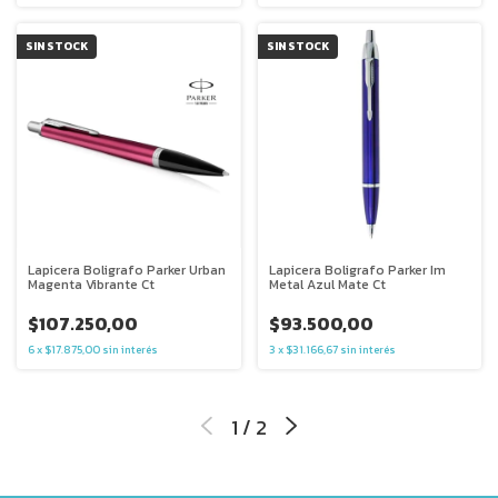
SIN STOCK
SIN STOCK
Lapicera Boligrafo Parker Urban
Lapicera Boligrafo Parker Im
Magenta Vibrante Ct
Metal Azul Mate Ct
$107.250,00
$93.500,00
6
x
$17.875,00
sin interés
3
x
$31.166,67
sin interés
1
/
2