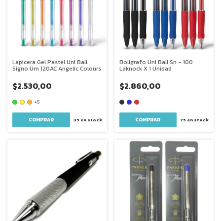
Lapicera Gel Pastel Uni Ball
Boligrafo Uni Ball Sn - 100
Signo Um 120AC Angelic Colours
Laknock X 1 Unidad
$2.530,00
$2.860,00
+5
COMPRAR
COMPRAR
35
en stock
75
en stock