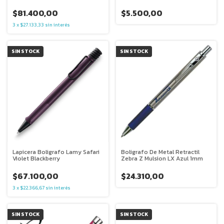
$81.400,00
$5.500,00
3
x
$27.133,33
sin interés
SIN STOCK
SIN STOCK
Lapicera Boligrafo Lamy Safari
Boligrafo De Metal Retractil
Violet Blackberry
Zebra Z Mulsion LX Azul 1mm
$67.100,00
$24.310,00
3
x
$22.366,67
sin interés
SIN STOCK
SIN STOCK