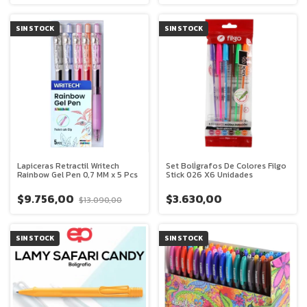
SIN STOCK
SIN STOCK
Lapiceras Retractil Writech
Set BolÌgrafos De Colores Filgo
Rainbow Gel Pen 0,7 MM x 5 Pcs
Stick 026 X6 Unidades
$9.756,00
$3.630,00
$13.090,00
SIN STOCK
SIN STOCK