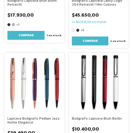
Boligrafo Lapicera Bruh Bonn
Boligrafo Lapicera Lamy Logo
Retractil
204 Retractil 1 Mm Colores
$17.930,00
$45.650,00
2
x
$22.825,00
sin interés
+3
+9
COMPRAR
1
en stock
COMPRAR
2
en stock
Lapicera Boligrafo Pelikan Jazz
Boligrafo Lapicera Bruh Berlin
Noble Elegance
$10.400,00
$39.490,00