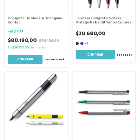
Boligrafo De Madera Triangular
Lapicera Boligrafo Scrikss
Kontec
Vintage Retractil Varios Colores
-
10
%
OFF
$20.680,00
$80.190,00
$89.100,00
+2
3
x
$26.730,00
sin interés
COMPRAR
1
en stock
294
en stock