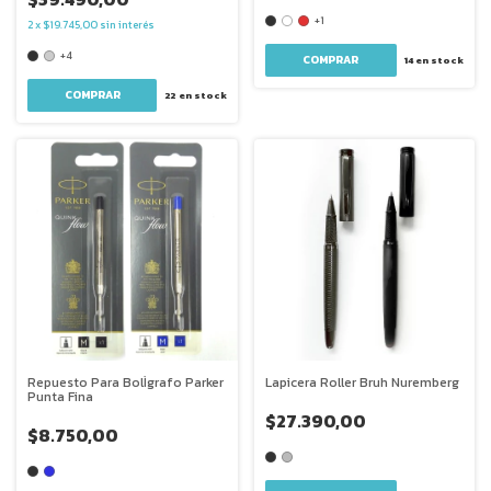
+1
2
x
$19.745,00
sin interés
+4
COMPRAR
14
en stock
COMPRAR
22
en stock
Repuesto Para BolÌgrafo Parker
Lapicera Roller Bruh Nuremberg
Punta Fina
$27.390,00
$8.750,00