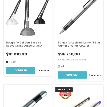
Boligrafo Gel Con Base de
Boligrafo Lapicera Lamy Al Star
Apoyo Scriks Office DP360
Aluminio Varios Colores
$10.010,00
$96.250,00
3
x
$32.083,33
sin interés
+9
COMPRAR
2
en stock
COMPRAR
7
en stock
SIN STOCK