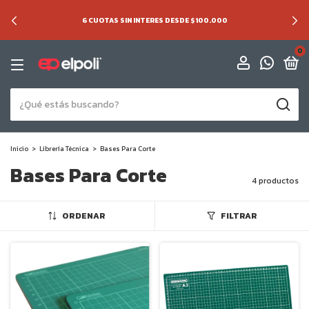
6 CUOTAS SIN INTERES DESDE $100.000
0
Inicio
>
Librería Técnica
>
Bases Para Corte
Bases Para Corte
4 productos
ORDENAR
FILTRAR