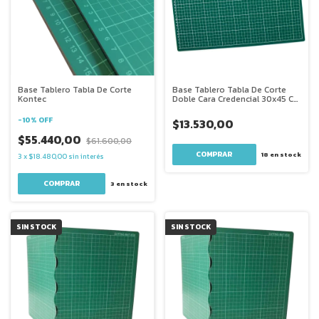
Base Tablero Tabla De Corte
Base Tablero Tabla De Corte
Kontec
Doble Cara Credencial 30x45 Cm
Verde Oscuro
-
10
%
OFF
$13.530,00
$55.440,00
$61.600,00
18
en stock
3
x
$18.480,00
sin interés
COMPRAR
3
en stock
SIN STOCK
SIN STOCK