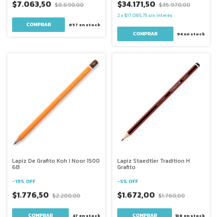
$7.063,50
$34.171,50
$8.690,00
$35.970,00
2
x
$17.085,75
sin interés
857
en stock
94
en stock
Lapiz De Grafito Koh I Noor 1500
Lapiz Staedtler Tradition H
6B
Grafito
-
19
%
OFF
-
5
%
OFF
$1.776,50
$1.672,00
$2.200,00
$1.760,00
47
en stock
138
en stock