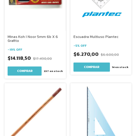
Minas Koh I Noor 5mm 6b X 6
Escuadra Multiuso Plantec
Grafito
-
5
%
OFF
-
19
%
OFF
$6.270,00
$6.600,00
$14.118,50
$17.490,00
COMPRAR
14
en stock
237
en stock