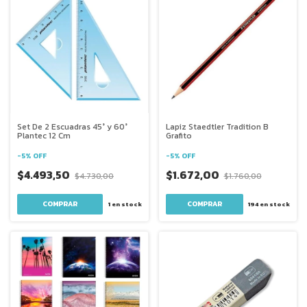
Set De 2 Escuadras 45° y 60°
Lapiz Staedtler Tradition B
Plantec 12 Cm
Grafito
-
5
%
OFF
-
5
%
OFF
$4.493,50
$1.672,00
$4.730,00
$1.760,00
1
en stock
194
en stock