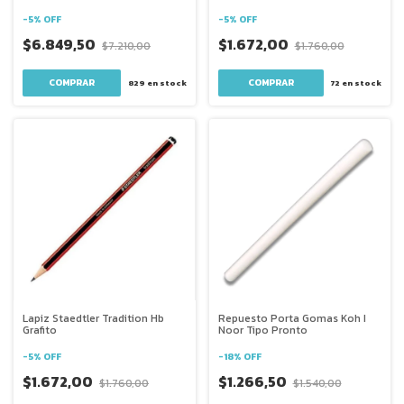
-
5
%
OFF
-
5
%
OFF
$6.849,50
$1.672,00
$7.210,00
$1.760,00
COMPRAR
829
en stock
72
en stock
Lapiz Staedtler Tradition Hb
Repuesto Porta Gomas Koh I
Grafito
Noor Tipo Pronto
-
5
%
OFF
-
18
%
OFF
$1.672,00
$1.266,50
$1.760,00
$1.540,00