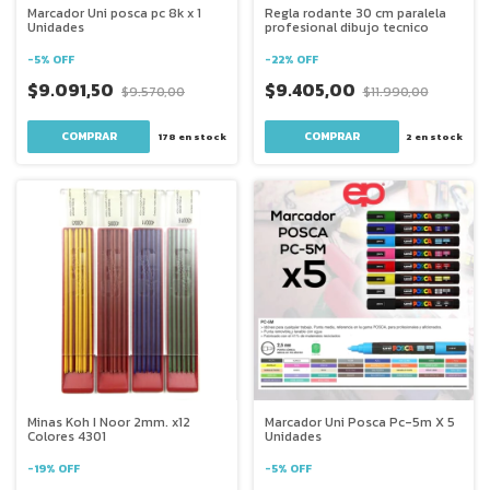
Marcador Uni posca pc 8k x 1
Regla rodante 30 cm paralela
Unidades
profesional dibujo tecnico
-
5
%
OFF
-
22
%
OFF
$9.091,50
$9.405,00
$9.570,00
$11.990,00
COMPRAR
178
en stock
2
en stock
Minas Koh I Noor 2mm. x12
Marcador Uni Posca Pc-5m X 5
Colores 4301
Unidades
-
19
%
OFF
-
5
%
OFF