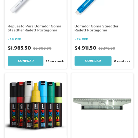
Repuesto Para Borrador Goma
Borrador Goma Staedtler
Staedtler Radett Portagoma
Radett Portagoma
-
5
%
OFF
-
5
%
OFF
$1.985,50
$4.911,50
$2.090,00
$5.170,00
39
en stock
41
en stock