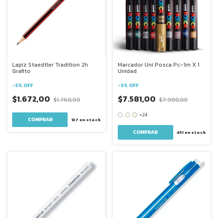
Lapiz Staedtler Tradition 2h
Marcador Uni Posca Pc-1m X 1
Grafito
Unidad
-
5
%
OFF
-
5
%
OFF
$1.672,00
$7.581,00
$1.760,00
$7.980,00
+24
137
en stock
COMPRAR
451
en stock