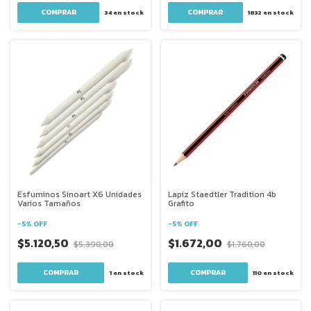
34
en stock
1832
en stock
Esfuminos Sinoart X6 Unidades
Lapiz Staedtler Tradition 4b
Varios Tamaños
Grafito
-
5
%
OFF
-
5
%
OFF
$5.120,50
$1.672,00
$5.390,00
$1.760,00
1
en stock
110
en stock