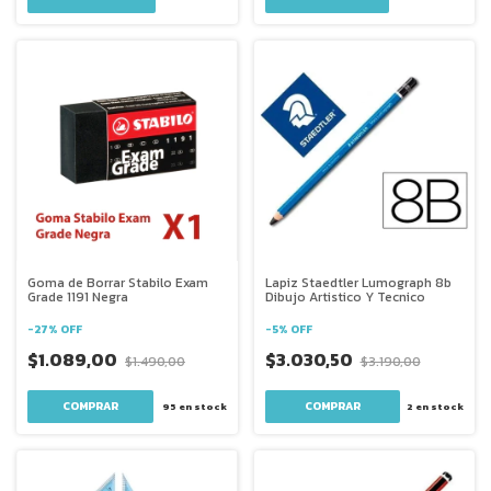
Goma de Borrar Stabilo Exam
Lapiz Staedtler Lumograph 8b
Grade 1191 Negra
Dibujo Artistico Y Tecnico
-
27
%
OFF
-
5
%
OFF
$1.089,00
$3.030,50
$1.490,00
$3.190,00
95
en stock
2
en stock