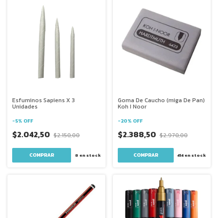
Esfuminos Sapiens X 3
Goma De Caucho (miga De Pan)
Unidades
Koh I Noor
-
5
%
OFF
-
20
%
OFF
$2.042,50
$2.388,50
$2.150,00
$2.970,00
8
en stock
414
en stock