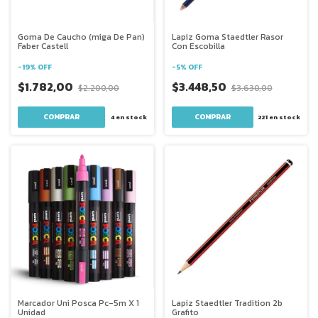
Goma De Caucho (miga De Pan)
Lapiz Goma Staedtler Rasor
Faber Castell
Con Escobilla
-
19
%
OFF
-
5
%
OFF
$1.782,00
$3.448,50
$2.200,00
$3.630,00
4
en stock
221
en stock
Marcador Uni Posca Pc-5m X 1
Lapiz Staedtler Tradition 2b
Unidad
Grafito