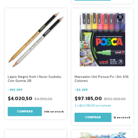
Lapiz Negro Koh I Noor Sudoku
Marcador Uni Posca Pc-3m X16
Con Goma 2B
Colores
-
19
%
OFF
-
5
%
OFF
$4.020,50
$97.185,00
$4.950,00
$102.300,00
3
x
$32.395,00
sin interés
302
en stock
12
en stock