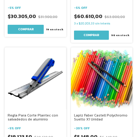
-
5
%
OFF
-
5
%
OFF
$30.305,00
$60.610,00
$31.900,00
$63.800,00
3
x
$20.203,33
sin interés
19
en stock
98
en stock
Regla Para Corte Plantec con
Lapiz Faber Castell Polychromo
salvadedos de aluminio
Suelto X1 Unidad
-
5
%
OFF
-
20
%
OFF
$19.123,50
$5.148,00