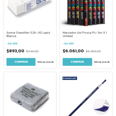
Goma Staedtler 526-30 Lapiz
Marcador Uni Posca Pc-3m X 1
Blanca
Unidad
-
5
%
OFF
-
5
%
OFF
$893,00
$6.061,00
$940,00
$6.380,00
COMPRAR
150
en stock
531
en stock