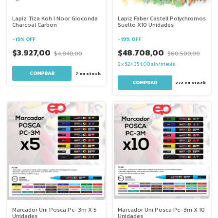
Lapiz Tiza Koh I Noor Gioconda
Lapiz Faber Castell Polychromos
Charcoal Carbon
Suelto X10 Unidades
-
19
%
OFF
-
19
%
OFF
$3.927,00
$48.708,00
$4.840,00
$60.500,00
2
x
$24.354,00
sin interés
7
en stock
272
en stock
Marcador Uni Posca Pc-3m X 5
Marcador Uni Posca Pc-3m X 10
Unidades
Unidades