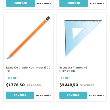
COMPRAR
40
en stock
95
en stock
Lapiz De Grafito Koh I Noor 1500
Escuadra Plantec 45°
7B
Milimetrada
-
19
%
OFF
-
5
%
OFF
$1.776,50
$3.448,50
$2.200,00
$3.630,00
COMPRAR
149
en stock
553
en stock