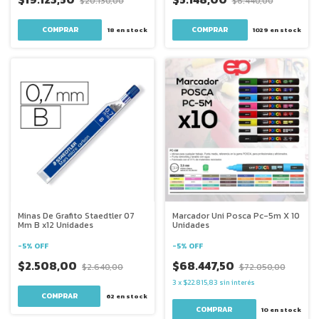
$20.130,00
$6.440,00
COMPRAR
COMPRAR
18
en stock
1029
en stock
Minas De Grafito Staedtler 07
Marcador Uni Posca Pc-5m X 10
Mm B x12 Unidades
Unidades
-
5
%
OFF
-
5
%
OFF
$2.508,00
$68.447,50
$2.640,00
$72.050,00
3
x
$22.815,83
sin interés
62
en stock
10
en stock