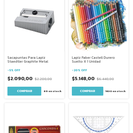
Sacapuntas Para Lapiz
Lapiz Faber Castell Durero
Staedtler Graphite Metal
Suelto X 1 Unidad
-
5
%
OFF
-
20
%
OFF
$2.090,00
$5.148,00
$2.200,00
$6.440,00
COMPRAR
69
en stock
1630
en stock