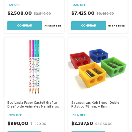
-
5
%
OFF
-
22
%
OFF
$2.508,00
$7.425,00
$2.640,00
$9.460,00
74
en stock
81
en stock
Eco Lapiz Faber Castell Grafito
Sacapuntas Koh i noor Doble
Diseño de Animales Mamiferos
Pl?stico ?8mm. y 11mm.
-
22
%
OFF
-
18
%
OFF
$990,00
$2.337,50
$1.270,00
$2.860,00