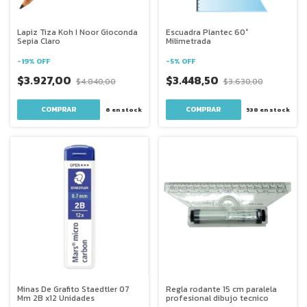
Lapiz Tiza Koh I Noor Gioconda
Escuadra Plantec 60°
Sepia Claro
Milimetrada
-
19
%
OFF
-
5
%
OFF
$3.927,00
$3.448,50
$4.840,00
$3.630,00
COMPRAR
6
en stock
538
en stock
Minas De Grafito Staedtler 07
Regla rodante 15 cm paralela
Mm 2B x12 Unidades
profesional dibujo tecnico