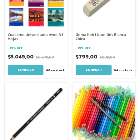
Cuaderno Universitario Avon 84
Goma Koh I Noor Gris Blanca
Hojas
Chica
-
19
%
OFF
-
19
%
OFF
$5.049,00
$799,00
$6.270,00
$990,00
COMPRAR
68
en stock
144
en stock