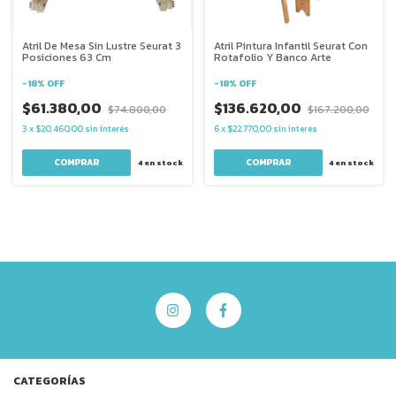
Atril De Mesa Sin Lustre Seurat 3
Atril Pintura Infantil Seurat Con
Posiciones 63 Cm
Rotafolio Y Banco Arte
-
18
%
OFF
-
18
%
OFF
$61.380,00
$136.620,00
$74.800,00
$167.200,00
3
x
$20.460,00
sin interés
6
x
$22.770,00
sin interés
4
en stock
4
en stock
CATEGORÍAS