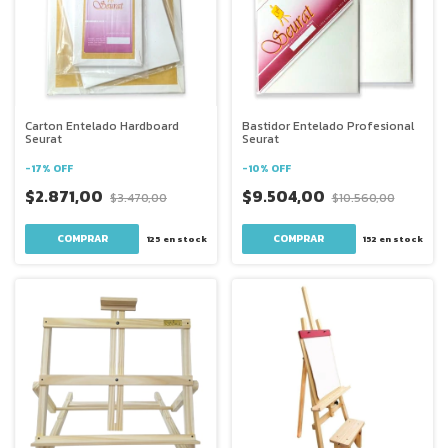
Carton Entelado Hardboard
Bastidor Entelado Profesional
Seurat
Seurat
-
17
%
OFF
-
10
%
OFF
$2.871,00
$9.504,00
$3.470,00
$10.560,00
COMPRAR
COMPRAR
125
en stock
152
en stock