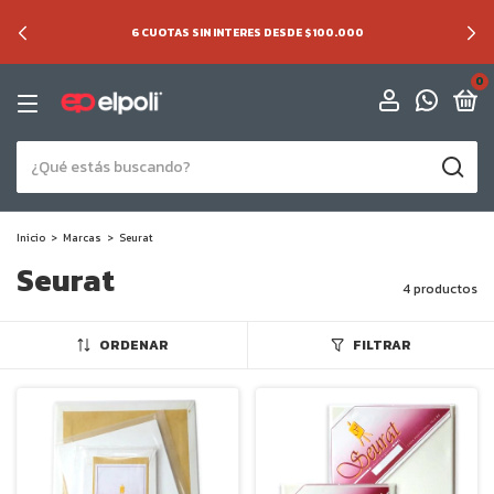
6 CUOTAS SIN INTERES DESDE $100.000
0
Inicio
>
Marcas
>
Seurat
Seurat
4 productos
ORDENAR
FILTRAR