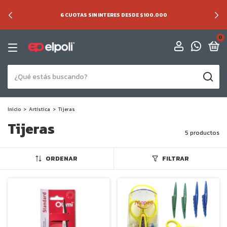
6 CUOTAS SIN INTERES DESDE $100.000
0
Inicio
>
Artística
>
Tijeras
Tijeras
5 productos
ORDENAR
FILTRAR