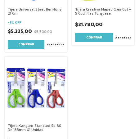
Tijera Universal Staedtler Noris
Tijera Creativa Maped Crea Cut +
21 Cm
5 Cuchillas Turquesa
-
5
%
OFF
$21.780,00
$5.225,00
$5.500,00
3
en stock
22
en stock
Tijera Kangaro Standard Sd 60
De 153mm X1 Unidad