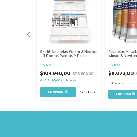
n Winsor &
Set 16 Acuarelas Winsor & Newton
Acuarelas Metal
s X8 Colores
+ 3 Pomos Paletas Y Pincel
Winsor & Newto
1 Unidad
-
10
%
OFF
-
10
%
OFF
0
$104.940,00
$8.073,00
$52.140,00
$116.600,00
nterés
6
x
$17.490,00
sin interés
8 colores
3
en stock
2
en stock
COMPRAR