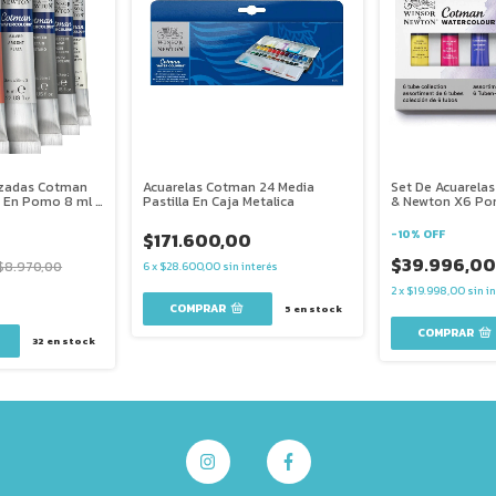
izadas Cotman
Acuarelas Cotman 24 Media
Set De Acuarela
n En Pomo 8 ml X
Pastilla En Caja Metalica
& Newton X6 Po
-
10
%
OFF
$171.600,00
$39.996,0
$8.970,00
6
x
$28.600,00
sin interés
2
x
$19.998,00
sin i
5
en stock
32
en stock