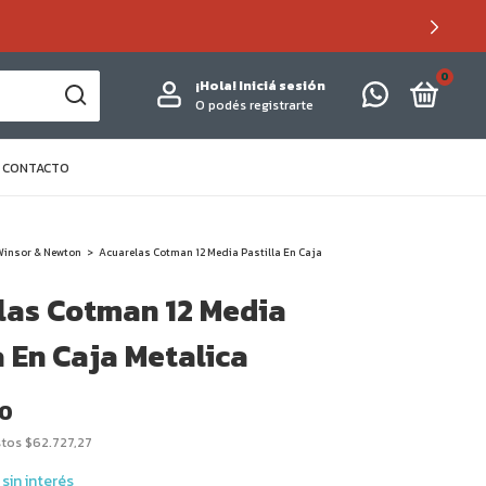
0
¡Hola!
Iniciá sesión
O podés registrarte
CONTACTO
Winsor & Newton
>
Acuarelas Cotman 12 Media Pastilla En Caja
las Cotman 12 Media
a En Caja Metalica
00
stos
$62.727,27
sin interés