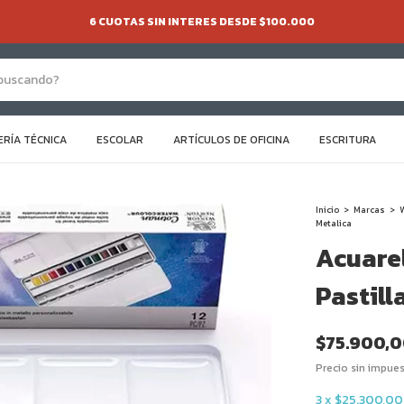
6 CUOTAS SIN INTERES DESDE $100.000
ERÍA TÉCNICA
ESCOLAR
ARTÍCULOS DE OFICINA
ESCRITURA
Inicio
>
Marcas
>
Metalica
Acuare
Pastill
$75.900,
Precio sin impue
3
x
$25.300,00