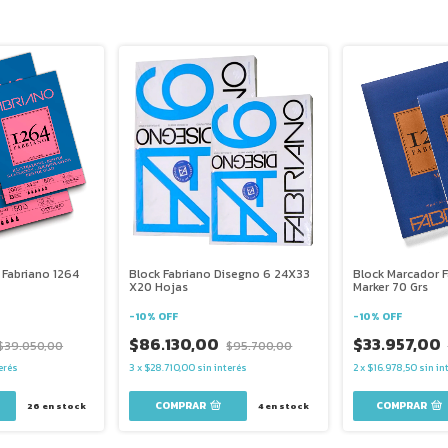
n Fabriano 1264
Block Fabriano Disegno 6 24X33
Block Marcador F
X20 Hojas
Marker 70 Grs
-
10
%
OFF
-
10
%
OFF
$86.130,00
$33.957,00
$39.050,00
$95.700,00
erés
3
x
$28.710,00
sin interés
2
x
$16.978,50
sin in
COMPRAR
COMPRAR
26
en stock
4
en stock