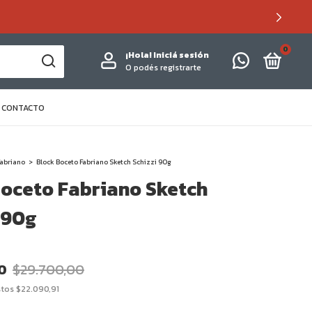
0
¡Hola!
Iniciá sesión
O podés registrarte
CONTACTO
Fabriano
>
Block Boceto Fabriano Sketch Schizzi 90g
Boceto Fabriano Sketch
 90g
0
$29.700,00
stos
$22.090,91