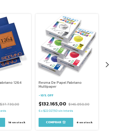
abriano 1264
Resma De Papel Fabriano
Block Técnica Mi
Multipaper
1264 Mix Media 3
-
10
%
OFF
-
10
%
OFF
$132.165,00
$37.730,00
$146.850,00
$29.898,0
terés
6
x
$22.027,50
sin interés
COMPRAR
COMPRAR
18
en stock
6
en stock