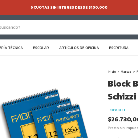
6 CUOTAS SIN INTERES DESDE $100.000
ERÍA TÉCNICA
ESCOLAR
ARTÍCULOS DE OFICINA
ESCRITURA
Inicio
>
Marcas
>
Block 
Schizzi
-
10
%
OFF
$26.730,0
Precio sin impue