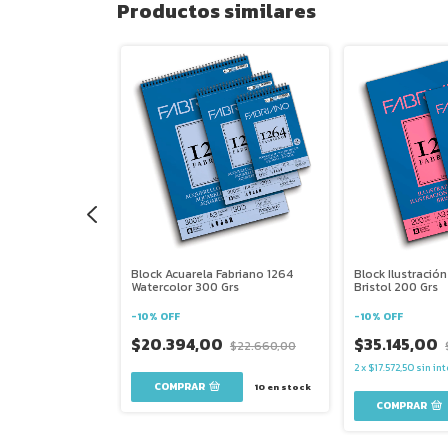
Productos similares
briano 1264
Block Acuarela Fabriano 1264
Block Ilustració
Watercolor 300 Grs
Bristol 200 Grs
-
10
%
OFF
-
10
%
OFF
0
$20.394,00
$35.145,00
$22.550,00
$22.660,00
2
x
$17.572,50
sin int
COMPRAR
25
en stock
10
en stock
COMPRAR