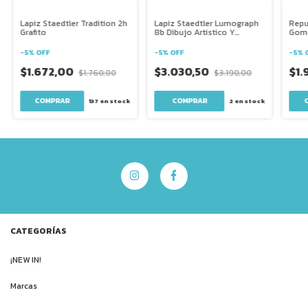
Lapiz Staedtler Tradition 2h
Lapiz Staedtler Lumograph
Repu
Grafito
8b Dibujo Artistico Y
Goma
Tecnico
Por
-
5
%
OFF
-
5
%
OFF
-
5
%
$1.672,00
$3.030,50
$1.
$1.760,00
$3.190,00
137
en stock
2
en stock
CATEGORÍAS
¡NEW IN!
Marcas