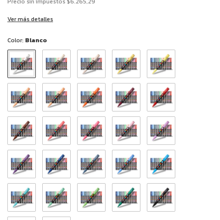
Precio sin impuestos
$6.265,29
Ver más detalles
Color:
Blanco