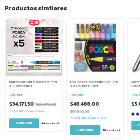
Productos similares
Marcador Uni Posca Pc-5m
Uni Posca Marcador Pc-3m
Marc
X 5 Unidades
X8 Colores Soft
Rolle
-
5
%
OFF
-
5
%
OFF
-
5
%
$34.171,50
$48.488,00
$5.
$35.970,00
2
x
$17.085,75
sin interés
$51.040,00
2
x
$24.244,00
sin interés
94
en stock
C
10
en stock