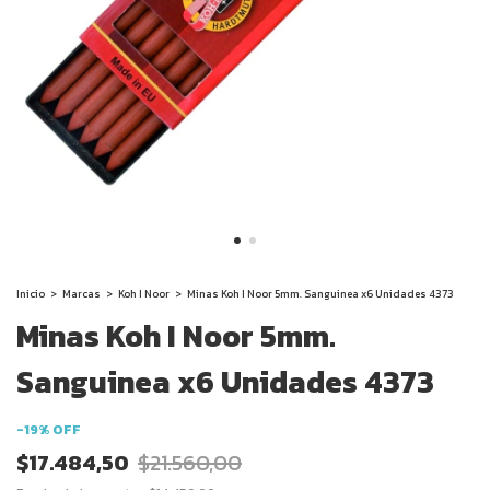
Inicio
>
Marcas
>
Koh I Noor
>
Minas Koh I Noor 5mm. Sanguinea x6 Unidades 4373
Minas Koh I Noor 5mm.
Sanguinea x6 Unidades 4373
-
19
%
OFF
$17.484,50
$21.560,00