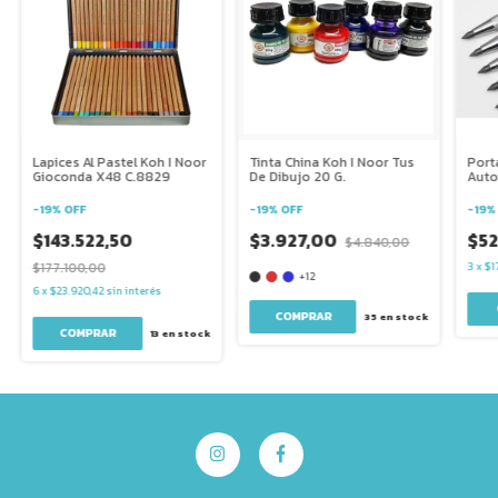
Lapices Al Pastel Koh I Noor
Tinta China Koh I Noor Tus
Port
Gioconda X48 C.8829
De Dibujo 20 G.
Auto
Meca
Afil
-
19
%
OFF
-
19
%
OFF
-
19
$143.522,50
$3.927,00
$52
$4.840,00
$177.100,00
3
x
$1
+12
6
x
$23.920,42
sin interés
COMPRAR
35
en stock
13
en stock