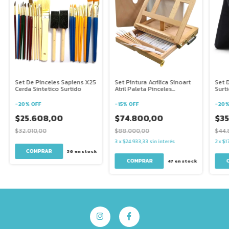
Set De Pinceles Sapiens X25
Set Pintura Acrilica Sinoart
Set 
Cerda Sintetico Surtido
Atril Paleta Pinceles
Surt
Bastidor
Port
-
20
%
OFF
-
15
%
OFF
-
20
$25.608,00
$74.800,00
$35
$32.010,00
$88.000,00
$44.
3
x
$24.933,33
sin interés
2
x
$1
56
en stock
47
en stock