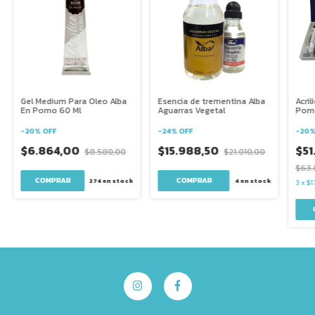
Gel Medium Para Oleo Alba
Esencia de trementina Alba
Acril
En Pomo 60 Ml
Aguarras Vegetal
Pomo
-
20
%
OFF
-
24
%
OFF
-
20
$6.864,00
$15.988,50
$51
$8.580,00
$21.010,00
$63.
COMPRAR
274
en stock
4
en stock
3
x
$1