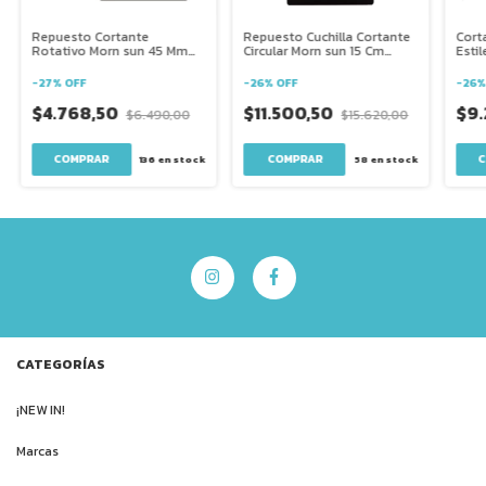
Repuesto Cortante
Repuesto Cuchilla Cortante
Cort
Rotativo Morn sun 45 Mm
Circular Morn sun 15 Cm
Esti
Liso 14621
19200
11231
-
27
%
OFF
-
26
%
OFF
-
26
$4.768,50
$11.500,50
$9.
$6.490,00
$15.620,00
136
en stock
58
en stock
CATEGORÍAS
¡NEW IN!
Marcas