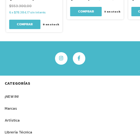
$553.300,00
5
en stock
6
x
$78.384,17
sin interés
9
en stock
CATEGORÍAS
¡NEW IN!
Marcas
Artística
Librería Técnica