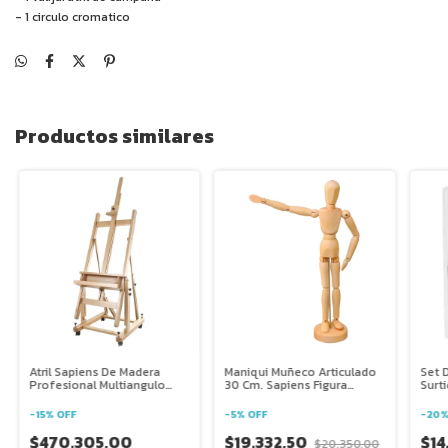
- 1 circulo cromatico
Productos similares
Atril Sapiens De Madera
Maniqui Muñeco Articulado
Set 
Profesional Multiangulo
30 Cm. Sapiens Figura
Surti
C.006
Madera
Acua
-
15
%
OFF
-
5
%
OFF
-
20
$470.305,00
$19.332,50
$14
$20.350,00