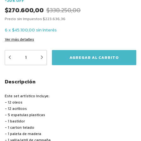
-
20
%
OFF
$270.600,00
$338.250,00
Precio sin impuestos
$223.636,36
6
x
$45.100,00
sin interés
Ver más detalles
Descripción
Este set artístico incluye:
- 12 oleos
- 12 acrilicos
- 5 espatulas plasticas
- 1 bastidor
- 1 carton telado
- 1 paleta de madera
- 1 valija/atril de campaña