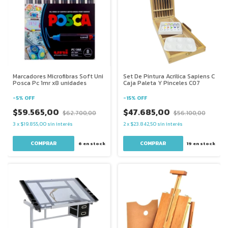
Marcadores Microfibras Soft Uni
Set De Pintura Acrilica Sapiens C
Posca Pc 1mr x8 unidades
Caja Paleta Y Pinceles C07
-
5
%
OFF
-
15
%
OFF
$59.565,00
$47.685,00
$62.700,00
$56.100,00
3
x
$19.855,00
sin interés
2
x
$23.842,50
sin interés
6
en stock
19
en stock