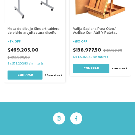
Mesa de dibujo Sinoart tablero
Valija Sapiens Para Oleo/
de vidrio arquitectura diseño
Acrilico Con Atril Y Paleta
215033
-
5
%
OFF
-
15
%
OFF
$469.205,00
$136.977,50
$161.150,00
$493.900,00
6
x
$22.829,58
sin interés
6
x
$78.200,83
sin interés
9
en stock
30
en stock