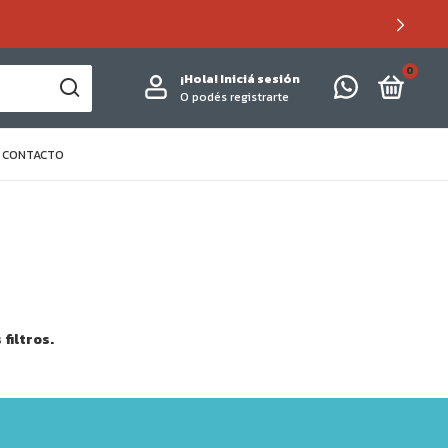
0
¡Hola!
Iniciá sesión
O podés registrarte
CONTACTO
filtros.