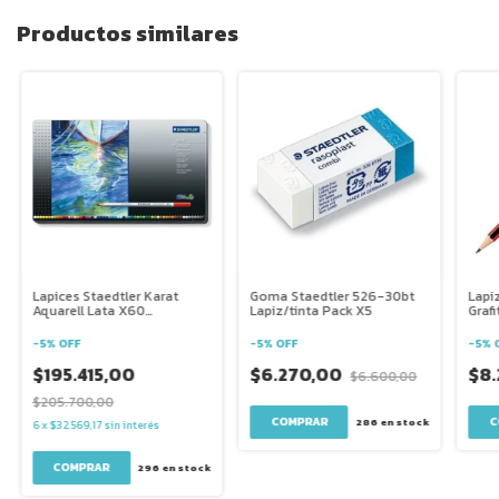
Productos similares
Lapices Staedtler Karat
Goma Staedtler 526-30bt
Lapiz
Aquarell Lata X60
Lapiz/tinta Pack X5
Graf
Acuarelables
-
5
%
OFF
-
5
%
OFF
-
5
%
$195.415,00
$6.270,00
$8.
$6.600,00
$205.700,00
286
en stock
6
x
$32.569,17
sin interés
296
en stock