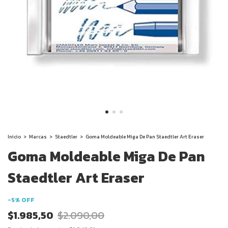
Inicio
>
Marcas
>
Staedtler
>
Goma Moldeable Miga De Pan Staedtler Art Eraser
Goma Moldeable Miga De Pan
Staedtler Art Eraser
-
5
%
OFF
$1.985,50
$2.090,00