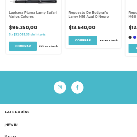
Lapicera Pluma Lamy Safari
Repuesto De Boligrafo
Repu
Varios Colores
Lamy M16 Azul O Negro
M66 
$96.250,00
$13.640,00
$12
3
x
$32.083,33
sin interés
98
en stock
235
en stock
CATEGORÍAS
¡NEW IN!
Marcas