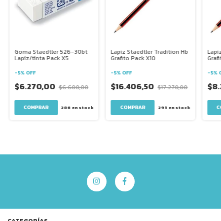
Goma Staedtler 526-30bt
Lapiz Staedtler Tradition Hb
Lapiz
Lapiz/tinta Pack X5
Grafito Pack X10
Graf
-
5
%
OFF
-
5
%
OFF
-
5
%
$6.270,00
$16.406,50
$8.
$6.600,00
$17.270,00
286
en stock
295
en stock
CATEGORÍAS