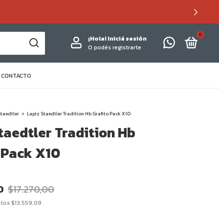
0
¡Hola!
Iniciá sesión
O podés registrarte
CONTACTO
taedtler
>
Lapiz Staedtler Tradition Hb Grafito Pack X10
taedtler Tradition Hb
 Pack X10
0
$17.270,00
stos
$13.559,09