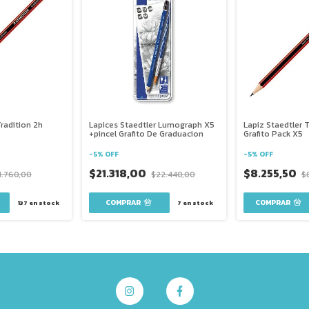
Tradition 2h
Lapices Staedtler Lumograph X5
Lapiz Staedtler T
+pincel Grafito De Graduacion
Grafito Pack X5
-
5
%
OFF
-
5
%
OFF
$21.318,00
$8.255,50
1.760,00
$22.440,00
$
137
en stock
7
en stock