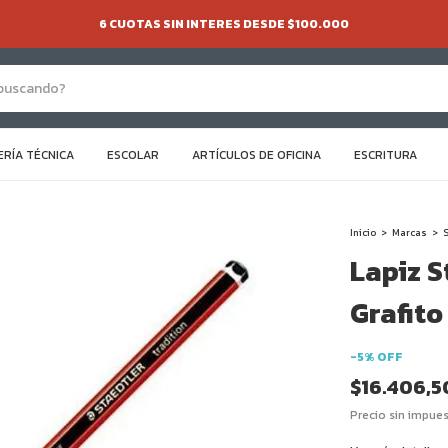
6 CUOTAS SIN INTERES DESDE $100.000
ERÍA TÉCNICA
ESCOLAR
ARTÍCULOS DE OFICINA
ESCRITURA
Inicio
>
Marcas
>
S
Lapiz S
Grafito
-
5
%
OFF
$16.406,5
Precio sin impue