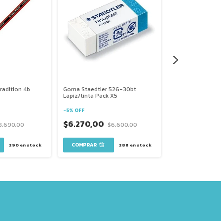
radition 4b
Goma Staedtler 526-30bt
Lapices Staedtler
Lapiz/tinta Pack X5
Lata X24 Acuarel
-
5
%
OFF
-
5
%
OFF
$6.270,00
8.690,00
$6.600,00
$79.420,00
3
x
$26.473,33
sin in
290
en stock
286
en stock