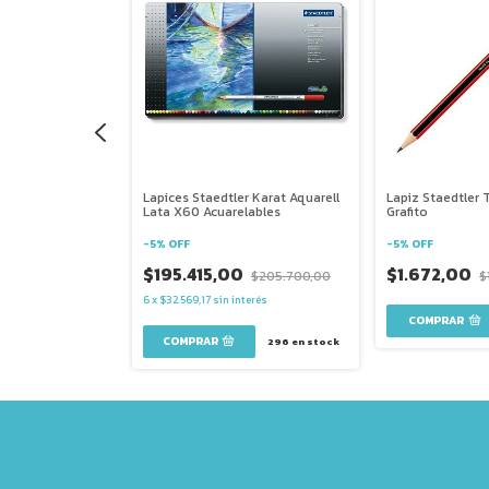
 Lumograph 8b
Lapices Staedtler Karat Aquarell
Lapiz Staedtler 
 Y Tecnico
Lata X60 Acuarelables
Grafito
-
5
%
OFF
-
5
%
OFF
$195.415,00
$1.672,00
$3.190,00
$205.700,00
$
6
x
$32.569,17
sin interés
2
en stock
296
en stock