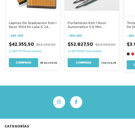
Lapices De Graduacion Koh I
Portaminas Koh I Noor
Tint
Noor 1504 En Lata X 24
Automatico 5.6 Mm
De D
Unidades
Mecanico 5640 con
Afilaminas
-
19
%
OFF
-
19
%
OFF
-
19
$42.355,50
$52.827,50
$3.
$52.250,00
$64.900,00
2
x
$21.177,75
sin interés
3
x
$17.609,17
sin interés
16
en stock
1
en stock
CATEGORÍAS