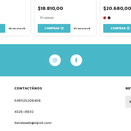
$18.810,00
$20.680,0
57 colores
COMPRAR
COMPRAR
10
en stock
35
en stock
CONTACTÁNOS
NE
5491125208408
4326-8832
tiendaweb@elpoli.com