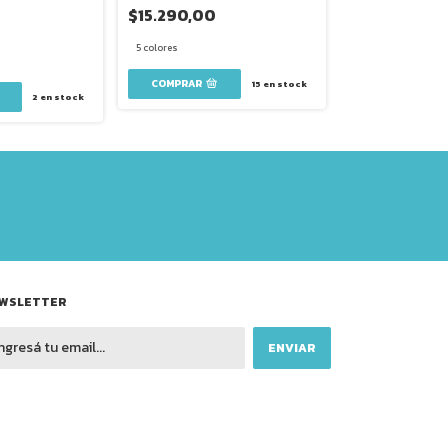
Medium 13X21 C
$15.290,00
0
$13.640,00
5 colores
8 colores
COMPRAR
15
en stock
2
en stock
COMPRAR
WSLETTER