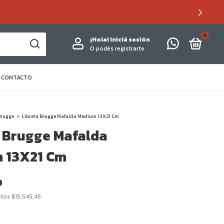
0
¡Hola!
Iniciá sesión
O podés registrarte
CONTACTO
Brugge
>
Libreta Brugge Mafalda Medium 13X21 Cm
a Brugge Mafalda
 13X21 Cm
0
stos
$15.545,45