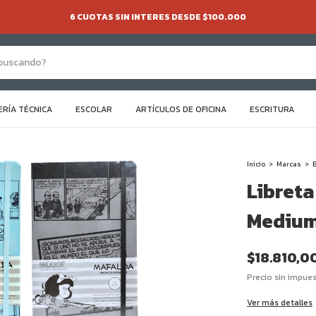
6 CUOTAS SIN INTERES DESDE $100.000
ERÍA TÉCNICA
ESCOLAR
ARTÍCULOS DE OFICINA
ESCRITURA
Inicio
>
Marcas
>
Libret
Medium
$18.810,0
Precio sin impue
Ver más detalles