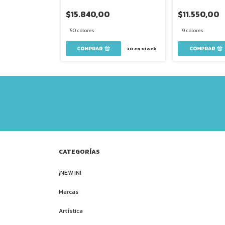
$15.840,00
$11.550,00
50 colores
9 colores
COMPRAR
COMPRAR
42
en stock
30
en stock
CATEGORÍAS
¡NEW IN!
Marcas
Artística