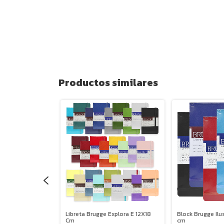
Productos similares
xplora Small
Libreta Brugge Explora E 12X18
Block Brugge Ilu
Cm
cm