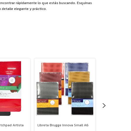
encontrar rápidamente lo que estás buscando. Esquinas
detalle elegante y práctico.
tchpad Artista
Libreta Brugge Innova Small A6
Set X2 Libretas B