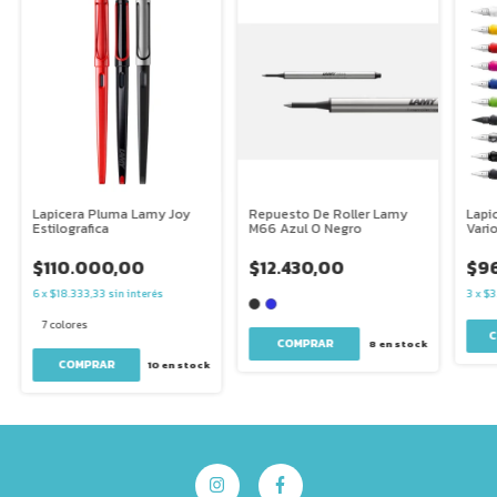
Lapicera Pluma Lamy Joy
Repuesto De Roller Lamy
Lapi
Estilografica
M66 Azul O Negro
Vari
$110.000,00
$12.430,00
$96
6
x
$18.333,33
sin interés
3
x
$3
7 colores
COMPRAR
8
en stock
COMPRAR
10
en stock