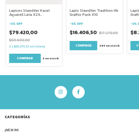
Lapices Staedtler Karat
Lapiz Staedtler Tradition Hb
Lapiz
Aquarell Lata X24
Grafito Pack X10
Graf
Acuarelables
-
5
%
OFF
-
5
%
OFF
-
5
%
$79.420,00
$16.406,50
$8.
$17.270,00
$83.600,00
295
en stock
3
x
$26.473,33
sin interés
2
en stock
CATEGORÍAS
¡NEW IN!