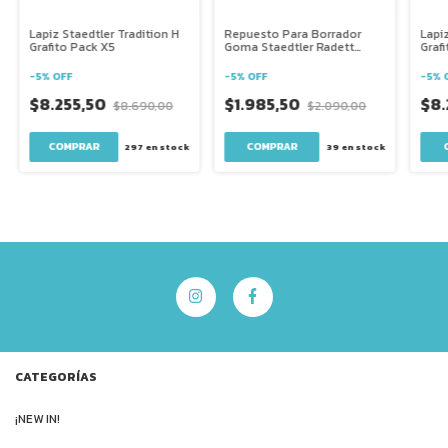
Lapiz Staedtler Tradition H
Repuesto Para Borrador
Lapiz
Grafito Pack X5
Goma Staedtler Radett
Graf
Portagoma
-
5
%
OFF
-
5
%
OFF
-
5
%
$8.255,50
$1.985,50
$8.
$8.690,00
$2.090,00
297
en stock
39
en stock
CATEGORÍAS
¡NEW IN!